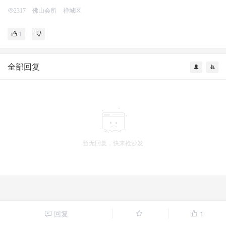
佛山会所
禅城区
2317
1
全部回复
暂无回复，快来抢沙发
回复
1