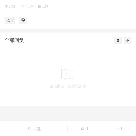
广州会所
白云区
1701
1
全部回复
暂无回复，快来抢沙发
回复
1
1