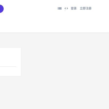
登录
立即注册
切
换
到
宽
版