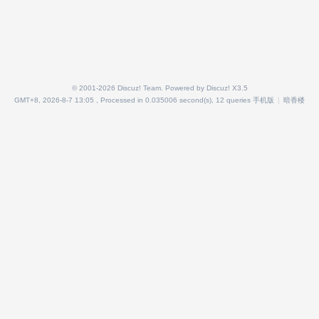
© 2001-2026
Discuz! Team
. Powered by
Discuz!
X3.5
GMT+8, 2026-8-7 13:05
, Processed in 0.035006 second(s), 12 queries
手机版
|
暗香楼