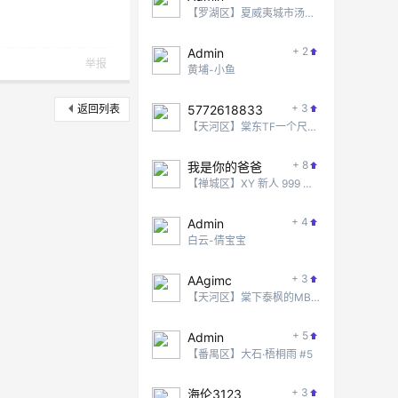
【罗湖区】夏威夷城市汤泉 #2
+ 2
Admin
举报
黄埔-小鱼
+ 3
返回列表
5772618833
【天河区】棠东TF一个尺度还不错的地方
+ 8
我是你的爸爸
【禅城区】XY 新人 999 无脑冲！
+ 4
Admin
白云-倩宝宝
+ 3
AAgimc
【天河区】棠下泰枫的MB项目
+ 5
Admin
【番禺区】大石·梧桐雨 #5
+ 3
海伦3123