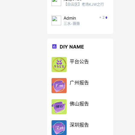
【白云区】老场KJW之行
+ 2
Admin
三水-薇薇
DIY NAME
平台公告
广州报告
佛山报告
深圳报告