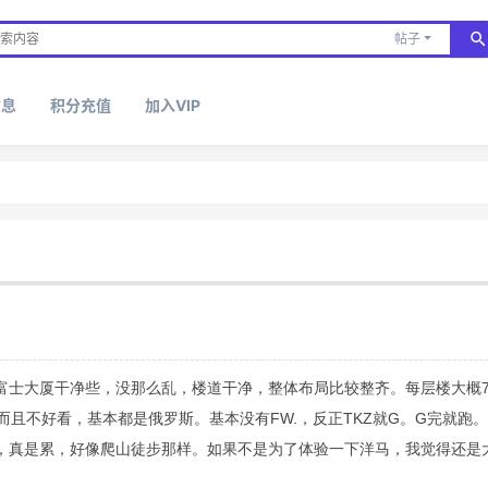
帖子
信息
积分充值
加入VIP
富士大厦干净些，没那么乱，楼道干净，整体布局比较整齐。每层楼大概
且不好看，基本都是俄罗斯。基本没有FW.，反正TKZ就G。G完就跑。
P，真是累，好像爬山徒步那样。如果不是为了体验一下洋马，我觉得还是