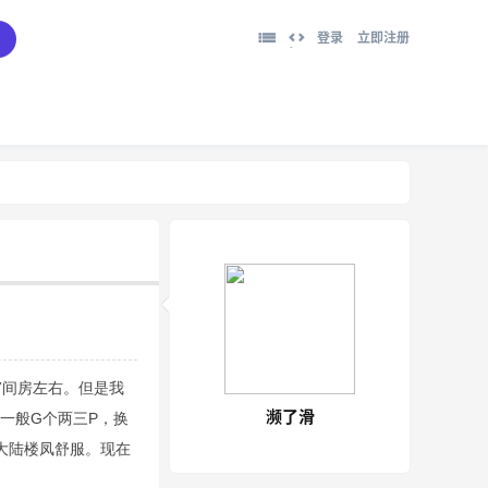
登录
立即注册
切
换
到
宽
版
7间房左右。但是我
濒了滑
一般G个两三P，换
大陆楼凤舒服。现在