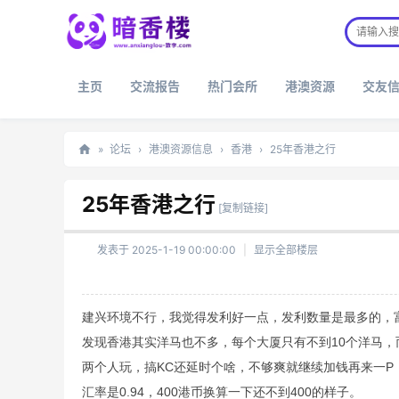
主页
交流报告
热门会所
港澳资源
交友
»
论坛
›
港澳资源信息
›
香港
›
25年香港之行
暗
25年香港之行
香
[复制链接]
楼
发表于 2025-1-19 00:00:00
|
显示全部楼层
建兴环境不行，我觉得发利好一点，发利数量是最多的，
发现香港其实洋马也不多，每个大厦只有不到10个洋马，而
两个人玩，搞KC还延时个啥，不够爽就继续加钱再来一
汇率是0.94，400港币换算一下还不到400的样子。