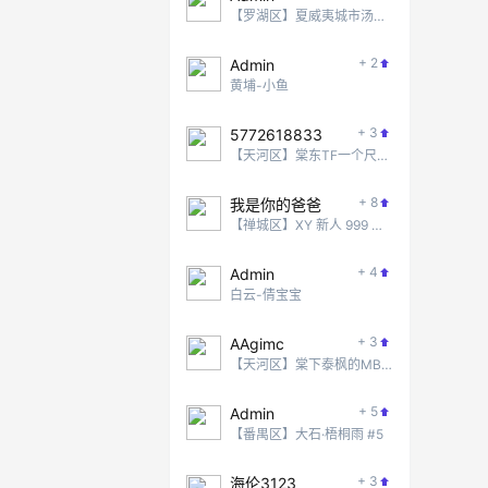
【罗湖区】夏威夷城市汤泉 #2
+ 2
Admin
黄埔-小鱼
+ 3
5772618833
【天河区】棠东TF一个尺度还不错的地方
+ 8
我是你的爸爸
【禅城区】XY 新人 999 无脑冲！
+ 4
Admin
白云-倩宝宝
+ 3
AAgimc
【天河区】棠下泰枫的MB项目
+ 5
Admin
【番禺区】大石·梧桐雨 #5
+ 3
海伦3123