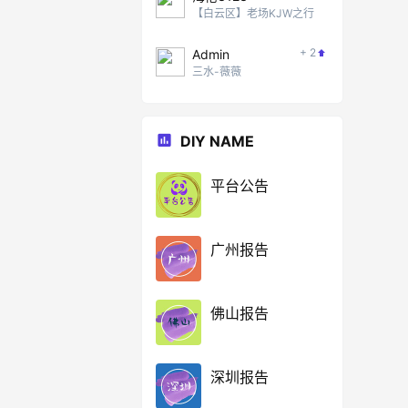
【白云区】老场KJW之行
+ 2
Admin
三水-薇薇
DIY NAME
平台公告
广州报告
佛山报告
深圳报告