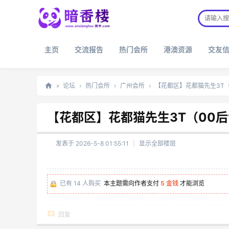
主页
交流报告
热门会所
港澳资源
交友
»
论坛
›
热门会所
›
广州会所
›
【花都区】花都猫先生3T
暗
【花都区】花都猫先生3T（00
香
楼
发表于 2026-5-8 01:55:11
|
显示全部楼层
已有 14 人购买
本主题需向作者支付
5 金钱
才能浏览
回复