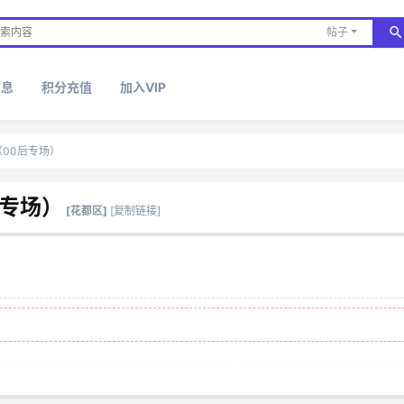
帖子
信息
积分充值
加入VIP
（00后专场）
后专场）
[花都区]
[复制链接]