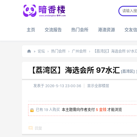
主页
交流报告
热门会所
港澳资源
交友
»
论坛
›
热门会所
›
广州会所
›
【荔湾区】海选会所 97水
暗
【荔湾区】海选会所 97水汇
香
[荔湾区]
楼
发表于 2026-5-13 23:00:36
|
显示全部楼层
已有 19 人购买
本主题需向作者支付
5 金钱
才能浏览
回复