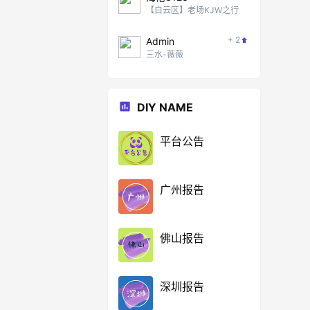
【白云区】老场KJW之行
+ 2
Admin
三水-薇薇
DIY NAME
平台公告
广州报告
佛山报告
深圳报告