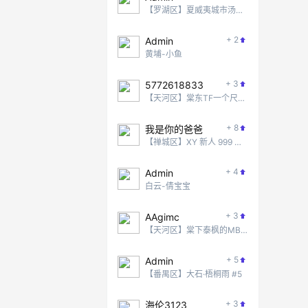
【罗湖区】夏威夷城市汤泉 #2
+ 2
Admin
黄埔-小鱼
+ 3
5772618833
【天河区】棠东TF一个尺度还不错的地方
+ 8
我是你的爸爸
【禅城区】XY 新人 999 无脑冲！
+ 4
Admin
白云-倩宝宝
+ 3
AAgimc
【天河区】棠下泰枫的MB项目
+ 5
Admin
【番禺区】大石·梧桐雨 #5
+ 3
海伦3123